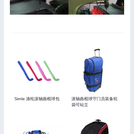
Simle 涤纶滚轴曲棍球包
滚轴曲棍球守门员装备轮
袋可站立