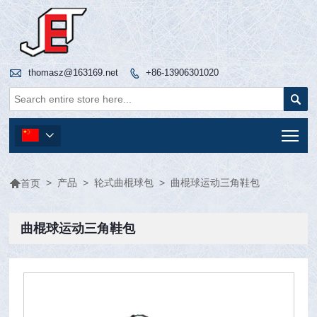

thomasz@163169.net
+86-13906301020


Tog


>
产品
>
轮式曲棍球包
>
曲棍球运动三角鞋包
首页
曲棍球运动三角鞋包