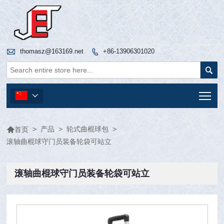

thomasz@163169.net
+86-13906301020


Tog


>
产品
>
轮式曲棍球包
>
首页
滚轴曲棍球守门员装备轮袋可站立
滚轴曲棍球守门员装备轮袋可站立