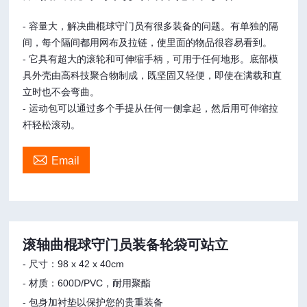
- 容量大，解决曲棍球守门员有很多装备的问题。有单独的隔
间，每个隔间都用网布及拉链，使里面的物品很容易看到。
- 它具有超大的滚轮和可伸缩手柄，可用于任何地形。底部模
具外壳由高科技聚合物制成，既坚固又轻便，即使在满载和直
立时也不会弯曲。
- 运动包可以通过多个手提从任何一侧拿起，然后用可伸缩拉
杆轻松滚动。

Email
滚轴曲棍球守门员装备轮袋可站立
-
尺寸：98 x 42 x 40cm
- 材质：600D/PVC，耐用聚酯
- 包身加衬垫以保护您的贵重装备