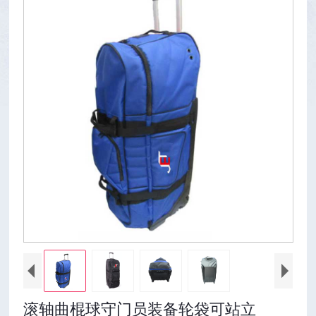
滚轴曲棍球守门员装备轮袋可站立